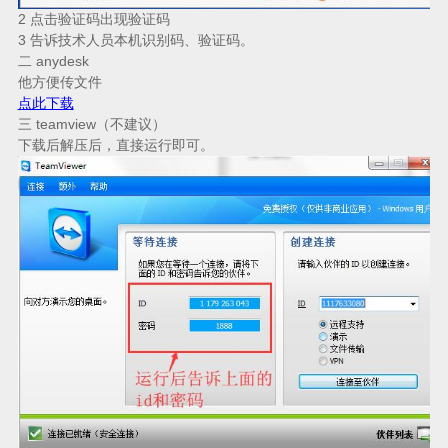
2 点击验证码出现验证码
3 告诉技术人员本机识别码、验证码。
二 anydesk
他方便传文件
点此下载
三 teamview（不建议）
下载后解压后，直接运行即可。