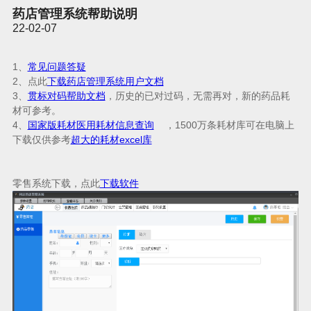
药店管理系统帮助说明
22-02-07
1、
常见问题答疑
2、点此
下载药店管理系统用户文档
3、
贯标对码帮助文档
，历史的已对过码，无需再对，
新的药品耗
材可参考。
4、
国家版耗材医用耗材信息查询
，
1
5
0
0
万
条耗材库
可在电脑上
下载仅供参考
超大的耗材excel库
零售系统下载，点此
下载软件