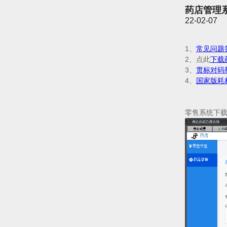
药店管理
22-02-07
1、
常见问题
2、点此
下载
3、
贯标对码
4、
国家版耗
零售系统下