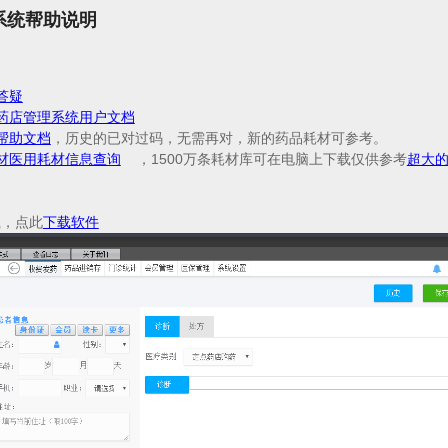
系统帮助说明
答疑
药店管理系统用户文档
帮助文档
，历史的已对过码，无需再对，
新的药品耗材可参考。
材医用耗材信息查询
，
1
5
0
0
万
条耗材库
可在电脑上下载仅供参考
超大的
载，点此
下载软件