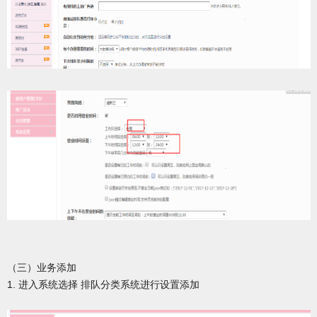
（三）业务添加
1.
进入系统选择
排队分类系统进行设置添加