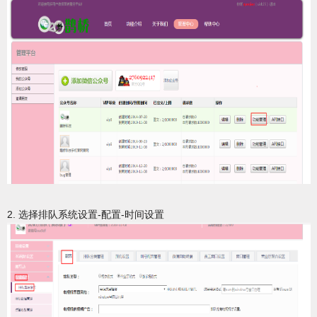
2.
选择排队系统设置
-
配置
-
时间设置