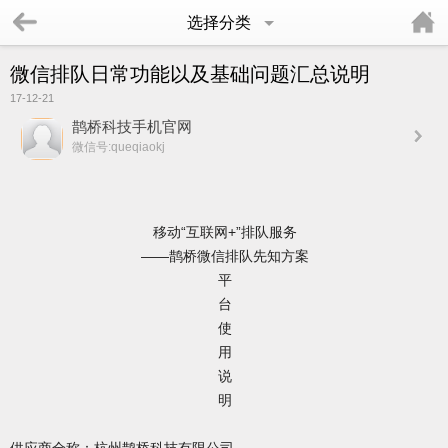
选择分类
微信排队日常功能以及基础问题汇总说明
17-12-21
鹊桥科技手机官网
微信号:queqiaokj
移动
“互联网
+
”排队服务
——鹊桥微信排队先知方案
平
台
使
用
说
明